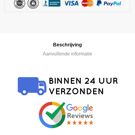
a
t
i
v
e
:
Beschrijving
Aanvullende informatie