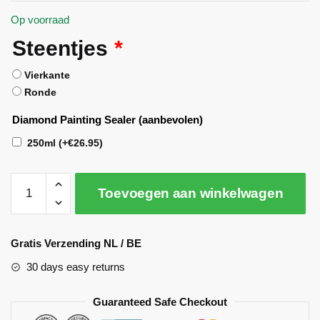
Op voorraad
Steentjes
*
Vierkante
Ronde
Diamond Painting Sealer (aanbevolen)
250ml
(+
€
26.95
)
Toevoegen aan winkelwagen
A
l
Gratis Verzending NL / BE
t
30 days easy returns
e
r
Guaranteed Safe Checkout
n