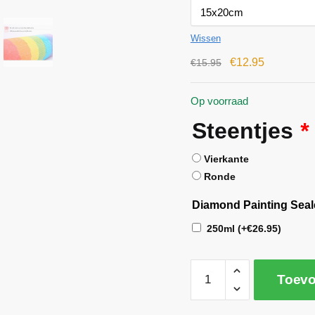
Wissen
€
12.95
€
15.95
Op voorraad
Steentjes
*
Vierkante
Ronde
Diamond Painting Seal
250ml
(+
€
26.95
)
Toevo
A