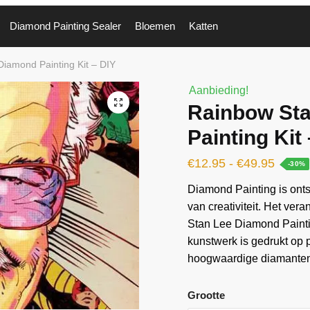
Diamond Painting Sealer
Bloemen
Katten
iamond Painting Kit – DIY
Aanbieding!
🔍
Rainbow St
Painting Kit
€
12.95
-
€
49.95
-30%
Diamond Painting is ontst
van creativiteit. Het ver
Stan Lee Diamond Paintin
kunstwerk is gedrukt op
hoogwaardige diamanten 
Grootte