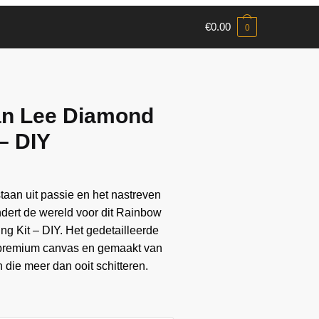
€
0.00
0
an Lee Diamond
 – DIY
aan ​​uit passie en het nastreven
andert de wereld voor dit Rainbow
g Kit – DIY. Het gedetailleerde
 premium canvas en gemaakt van
die meer dan ooit schitteren.