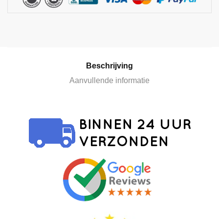
t
i
v
e
:
Beschrijving
Aanvullende informatie