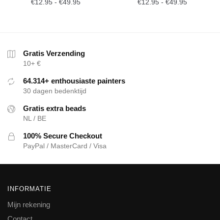
€
12.95
-
€
49.95
€
12.95
-
€
49.95
Gratis Verzending
10+ €
64.314+ enthousiaste painters
30 dagen bedenktijd
Gratis extra beads
NL / BE
100% Secure Checkout
PayPal / MasterCard / Visa
INFORMATIE
Mijn rekening
Contact