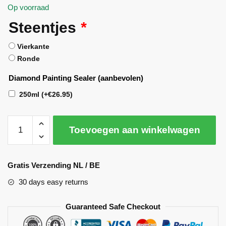
Op voorraad
Steentjes
*
Vierkante
Ronde
Diamond Painting Sealer (aanbevolen)
250ml
(+
€
26.95
)
Toevoegen aan winkelwagen
A
l
Gratis Verzending NL / BE
t
30 days easy returns
e
r
Guaranteed Safe Checkout
n
a