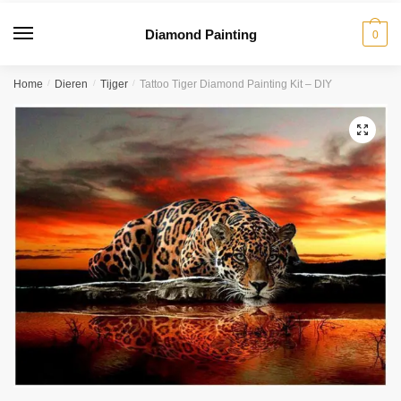
Diamond Painting
0
Home
/
Dieren
/
Tijger
/
Tattoo Tiger Diamond Painting Kit – DIY
🔍