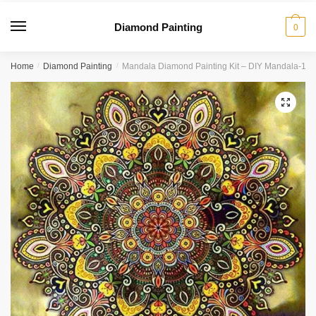
Diamond Painting
0
Home
/
Diamond Painting
/
Mandala Diamond Painting Kit – DIY Mandala-15
🔍