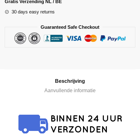
Gratis Verzending NL / BE
t
30 days easy returns
e
r
Guaranteed Safe Checkout
n
a
t
i
v
e
:
Beschrijving
Aanvullende informatie