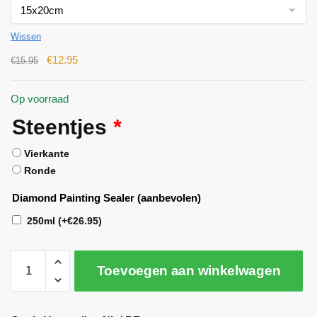
Wissen
€
12.95
€
15.95
Op voorraad
Steentjes
*
Vierkante
Ronde
Diamond Painting Sealer (aanbevolen)
250ml
(+
€
26.95
)
Toevoegen aan winkelwagen
A
l