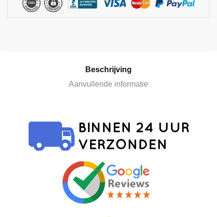
a
t
i
v
e
:
Beschrijving
Aanvullende informatie