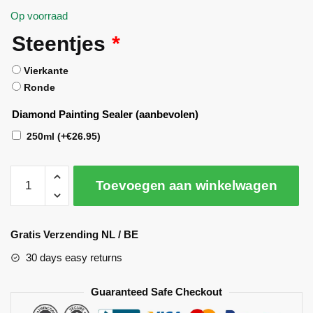
Op voorraad
Steentjes
*
Vierkante
Ronde
Diamond Painting Sealer (aanbevolen)
250ml
(+
€
26.95
)
Toevoegen aan winkelwagen
A
l
Gratis Verzending NL / BE
t
30 days easy returns
e
r
Guaranteed Safe Checkout
n