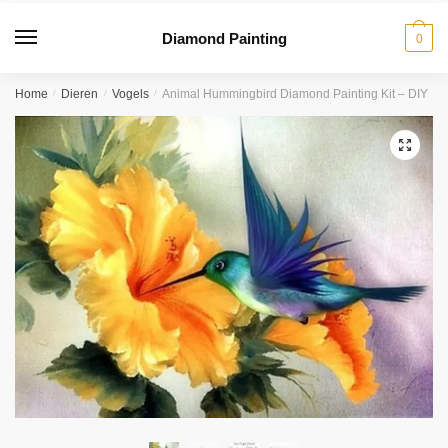
Diamond Painting
0
Home
/
Dieren
/
Vogels
/
Animal Hummingbird Diamond Painting Kit – DIY
🔍