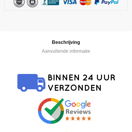
a
t
i
v
e
:
Beschrijving
Aanvullende informatie