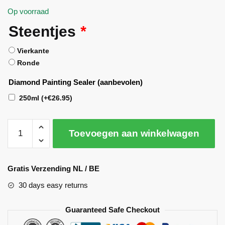
Op voorraad
Steentjes
*
Vierkante
Ronde
Diamond Painting Sealer (aanbevolen)
250ml
(+
€
26.95
)
Toevoegen aan winkelwagen
A
l
Gratis Verzending NL / BE
t
30 days easy returns
e
r
Guaranteed Safe Checkout
n