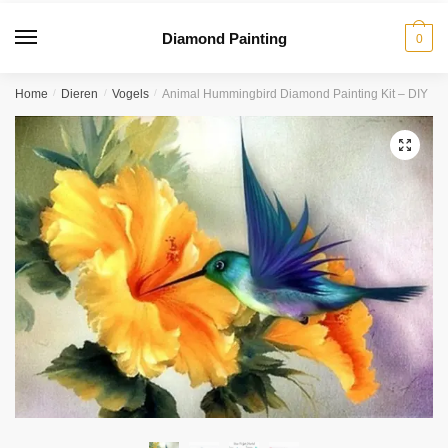
Diamond Painting
0
Home
/
Dieren
/
Vogels
/
Animal Hummingbird Diamond Painting Kit – DIY
🔍