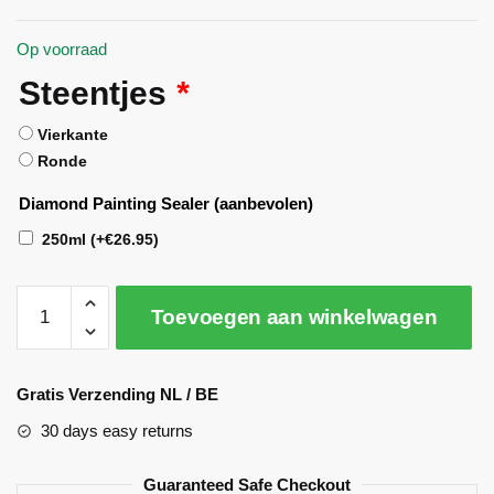
Op voorraad
Steentjes
*
Vierkante
Ronde
Diamond Painting Sealer (aanbevolen)
250ml
(+
€
26.95
)
Toevoegen aan winkelwagen
A
l
Gratis Verzending NL / BE
t
30 days easy returns
e
r
Guaranteed Safe Checkout