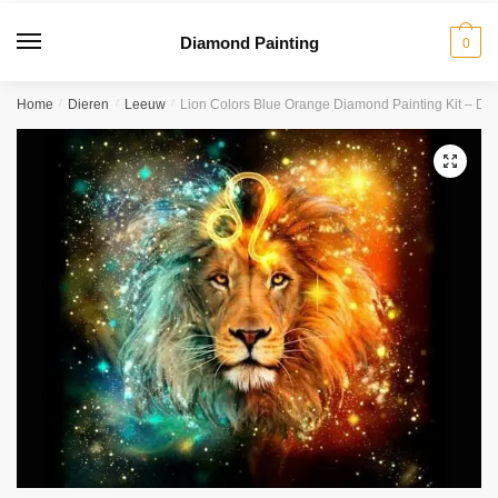
Diamond Painting
0
Home
/
Dieren
/
Leeuw
/
Lion Colors Blue Orange Diamond Painting Kit – DI
🔍