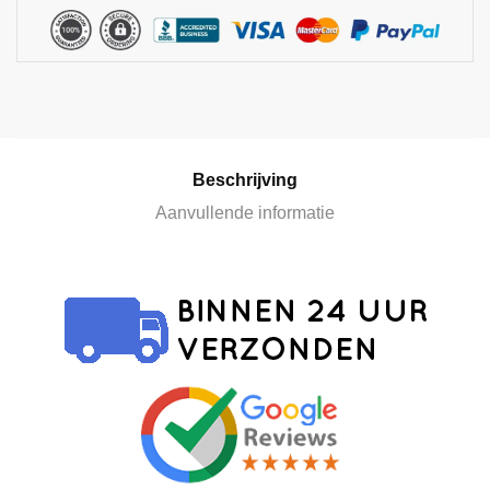
n
a
t
i
v
e
:
Beschrijving
Aanvullende informatie